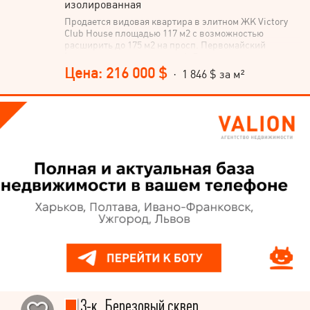
изолированная
Продается видовая квартира в элитном ЖК Victory
Club House площадью 117 м2 с возможностью
расширить до 175 м2 на просп. Первомайский
(историческая часть города). Дополнительно есть еще
2 места для парковки с электрозаправкой и кладовой
Цена: 216 000 $
· 1 846 $ за м²
3м2 (в стоимость квартиры не входят). Преимущества:
- рядом парк Победы - новый дом - есть технический
этаж на чердаке, теплая крыша - есть техническая
возможность сделать камин с дымоходом на крышу -
тихий исторический центр Полтавы - парадный вход
с улицы + консьерж - спортзал в доме - детская
комната - лобби для встречи гостей – лифт по
паркингу прямо к вашей квартире (при любой погоде
Вы всегда будете не загрязненными садиться в
машину утром, пакеты с покупками не нужно будет
нести через двор, детей сразу в лифт и не волнуйтесь,
что разбежатся) – есть большая кладовая на паркинге
- заправка для электромобиля - вид на Белую Беседку
и монастырь - приятные соседи - пешая доступность
ко всем достопримечательностям города - большое
количество окон, квартира очень светлая, окна в пол -
продажа по переуступке Состояние от застройщика: 1.
Тип дома: клубный 2. Количество этажей: 6 3. Этаж: 6-
ой 4. Состояние квартиры: под ремонт 5. Количество
3-к, Березовый сквер
квартир: 20 6. Тип стен: монолитно-блочный 7. Тип