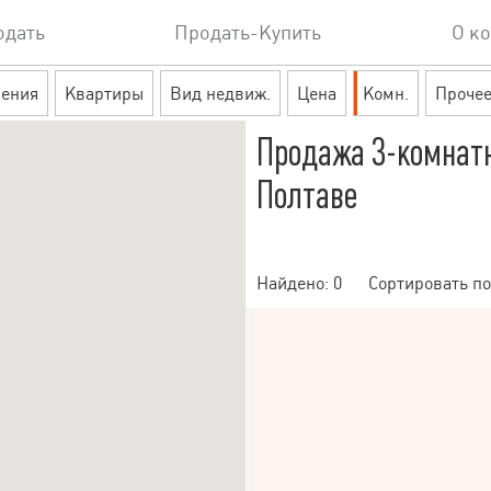
одать
Продать-Купить
О к
ения
Квартиры
Вид недвиж.
Цена
Комн.
Проче
Продажа 3-комнат
Полтаве
Найдено:
0
Сортировать по