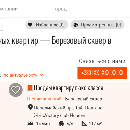
омпании
Город
е
Избранное (0)
Просмотренные (0)
ных квартир — Березовый сквер в
Связаться с нами
+380 (XX) XXX-XX-XX
:
по актуальности
Продам квартиру люкс класса
Шевченковский
, Березовый сквер
Первомайский пр., 15А, Полтава
ЖК «Victory club House»
3 комн.
6/6
117 м²