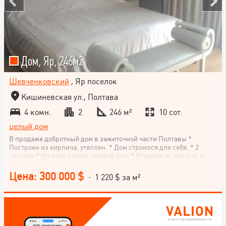
Дом, Яр, 246м2
Шевченковский
, Яр поселок
Кишиневская ул., Полтава
4 комн.
2
246 м²
10 сот.
целый дом
В продаже добротный дом в зажиточной части Полтавы *
Построен из кирпича, утеплен. * Дом строился для себя. * 2
санузла * На всех этажах теплый пол. * Отделка из дорогих и
качественных материалов производства Италии, Испании,
Бельгии, Франции. * Отопление регулируется автоматически по
Цена: 300 000 $
· 1 220 $ за м²
принципу климат-контроля. Вы можете задать нужные Вам
параметры. В этом есть значительная экономия. * Дом продается
с мебелью и бытовой техникой. Национальное агентство
недвижимости VALION (Полтава, Львов, Ужгород, Киев, Харьков
и еще 5 городов Украины) предлагает сервис покупки
недвижимости: - обеспечение легальности сделки; -