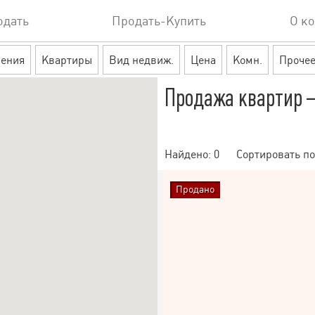
одать
Продать-Купить
О к
ения
Квартиры
Вид недвиж.
Цена
Комн.
Проче
Продажа квартир —
Найдено:
0
Сортировать по
Продано