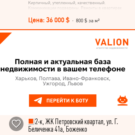
Кирпичный, утепленный, качественный.
Коммуникации подведены. Ремонты в квартирах
производятся. Автономное отопление. Состояние
после строителей. 1 этаж высокий, снизу
Цена: 36 000 $
· 800 $ за м²
коммерческое помещение.
2-к, ЖК Петровский квартал, ул. Г.
Беличенка 41а, Боженко