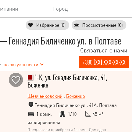
омпании
Город
е
Избранное (0)
Просмотренные (0)
 Геннадия Биличенко ул. в Полтаве
Связаться с нами
+380 (XX) XXX-XX-XX
:
по актуальности
1-К, ул. Генадия Биличенка, 41,
Боженка
Шевченковский
,
Боженко
Геннадия Биличенко ул., 41А, Полтава
1 комн.
1/10
45 м²
изолированная
Предлагаем приобрести 1-комн. Дом сдан.