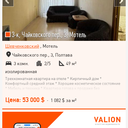
3-к, Чайковского пер., 3, Мотель
Шевченковский
, Мотель
Чайковского пер., 3, Полтава
3 комн.
2/5
49 м²
изолированная
Трехкомнатная квартира на отеле * Кирпичный дом *
Комфортный средний этаж * Хорошее косметическое состояние
* Мебель и техника * Квартира готова к продаже без
дополнительных затрат
Цена: 53 000 $
· 1 082 $ за м²