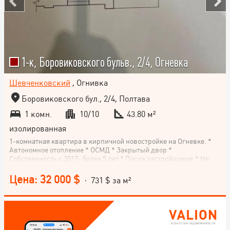
1-к, Боровиковского бульв., 2/4, Огневка
Шевченковский
, Огнивка
Боровиковского бул., 2/4, Полтава
1 комн.
10/10
43.80 м²
изолированная
1-комнатная квартира в кирпичной новостройке на Огневке. *
Автономное отопление * ОСМД * Закрытый двор *
Собственность с 2017- более 5 лет * После застройщиков * Не
угловая, теплая, окна выходят во двор. * Красивый пейзаж с
балкона * Вся инфраструктура в пешей доступности * Есть
Цена: 32 000 $
· 731 $ за м²
кладовка между этадами с документами!