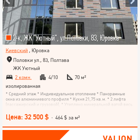
2-к, ЖК "Уютный", ул.Половки, 83, Юровка
Киевский
, Юровка
Половки ул., 83, Полтава
ЖК Уютный
2 комн.
4/10
70 м²
изолированная
* Средний этаж * Индивидуальное отопление * Панорамные
окна из алюминиевого профиля * Кухня 21,75 кв.м. * 2 лифта
(пассажирский и грузовой), * Утеплено минеральной ватой весь
дом * Есть качественный дизайн-проект квартир (в подарок
каждому покупателю 2 комнатной квартиры) * В квартире
Цена: 32 500 $
· 464 $ за м²
установлены счетчики газа, воды, света, пошпаклеванные
стены, металлическая входная дверь, установлены пластиковые
окна, и балкон на кухне с остекленным панорамным окном. *
Рядом с домом вся инфраструктура