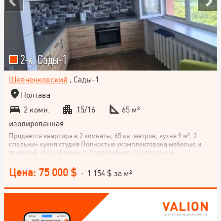
2-к, Сады-1
Шевченковский
, Сады-1
Полтава
2 комн.
15/16
65 м²
изолированная
Продается квартира в 2 комнаты, 65 кв. метров, кухня 9 м². 2
спальни+ кухня студия Полностью укомплектована мебелью и
техникой. Новый ремонт. Гардеробная. Центральное
отопление+тепловик счетчик. Закрытая территория
Цена: 75 000 $
· 1 154 $ за м²