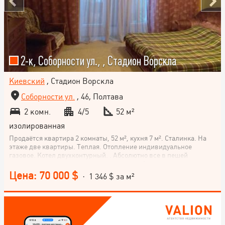
2-к, Соборности ул., , Стадион Ворскла
Киевский
, Стадион Ворскла
Соборности ул.
, 46, Полтава
2 комн.
4/5
52 м²
изолированная
Продаётся квартира 2 комнаты, 52 м², кухня 7 м². Сталинка. На
этаже две квартиры. Теплая. Отопление индивидуальное
газовое. Котел двухконтурный. . Абсолютно все в пешей
доступности: школы, детские сады, вузы, банки, поликлиники,
аптеки, магазины, цнап, парки, дк, остановки транспорта,
Цена: 70 000 $
· 1 346 $ за м²
кольцевой... Мебель по договоренности.