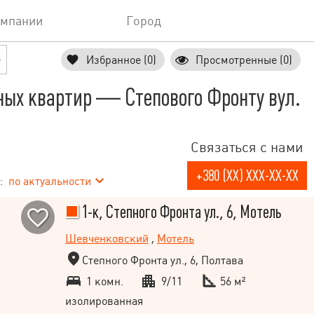
омпании
Город
е
Избранное (0)
Просмотренные (0)
ных квартир — Степового Фронту вул.
Связаться с нами
+380 (XX) XXX-XX-XX
:
по актуальности
1-к, Степного Фронта ул., 6, Мотель
Шевченковский
,
Мотель
Степного Фронта ул., 6, Полтава
1 комн.
9/11
56 м²
изолированная