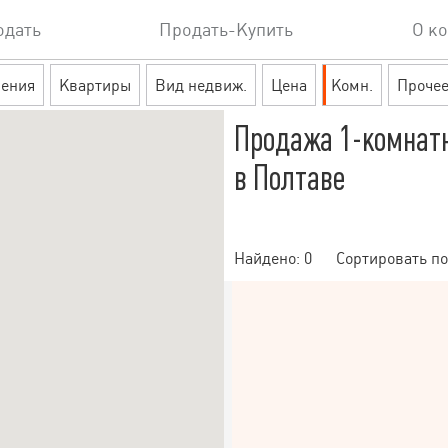
одать
Продать-Купить
О к
ения
Квартиры
Вид недвиж.
Цена
Комн.
Проче
Продажа 1-комнат
в Полтаве
Найдено:
0
Сортировать по