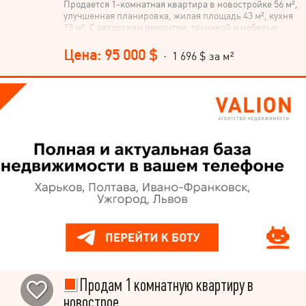
Продается 1-комнатная квартира в новостройке 56 м²,
улучшенная планировка, жилая площадь 43 м², кухня
13 м². С авторским ремонтом, техникой и мебелью.
Рядом поликлиника, аптеки, супермаркет, рынок
мотель, остановка. Есть паркоместа для авто.
Цена: 95 000 $
· 1 696 $ за м²
Продам 1 комнатную квартиру в
новострое