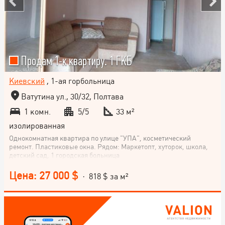
Продам 1-к квартиру. 1 ГКБ
Киевский
, 1-ая горбольница
Ватутина ул., 30/32, Полтава
1 комн.
5/5
33 м²
изолированная
Однокомнатная квартира по улице "УПА", косметический
ремонт. Пластиковые окна. Рядом: Маркетопт, хуторок, школа,
детский сад, 1 городская больница
Цена: 27 000 $
· 818 $ за м²