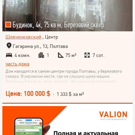
Будинок, 4к, 75 кв м, Березовий сквер
Шевченковский
, Центр
Гагарина ул., 13, Полтава
4 комн.
1
75 м²
7 сот.
часть дома
Дом находится в самом центре города Полтавы, у березового
сквера. В укромном месте, где не слышно шума машин.
Отдельный вход во двор, ворота, где можно припарковать
автомобиль с цегляным гаражом и погребом. Двор в 7 соток
приватизированной земли. Где засажены фруктовые деревья.
Цена: 100 000 $
· 1 333 $ за м²
на этом участке есть все -яблоня, орех, алыча, кизил абрикоса,
вишня, черешня, смородина, малина, клубника, малина,
крыжовник, лук, петрушка и прочее и каждый год можно
собирать урожай. Мангал,беседка. Очень уютно и приятно
проводить вечера в этом спокойном и уютном месте.