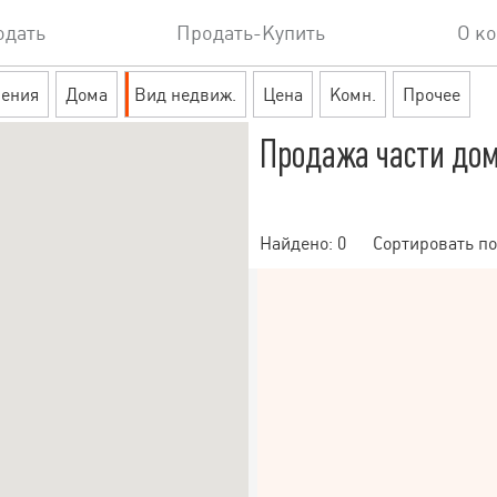
одать
Продать-Купить
О к
ения
Дома
Вид недвиж.
Цена
Комн.
Прочее
Продажа части до
Найдено:
0
Сортировать по