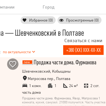
омпании
Город
Избранное (0)
Просмотренные (0)
ма — Шевченковский в Полтаве
Связаться с нами
+380 (XX) XXX-XX-XX
:
по актуальности
Продажа части дома. Фурманова
Шевченковский, Кобыщаны
Матросова пер., Полтава
1 комн.
1
24 м²
2 сот.
часть дома
Продажа части дома. Фурманова, Явор, Матросова 1
комната, кухня, санузел. 21000 получится. Часть участка