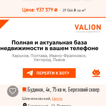
прилагается и возможность достройки. Можно
приобрести и соседнюю часть 16м2 ПРЕДЛОЖЕНИЕ
СРОЧНОЕ!!!!
Цена: 937 579 ₴
· 39 066 ₴ за м²
Будинок, 4к, 75 кв м, Березовий сквер
Шевченковский,
Центр
Гагарина ул., 13, Полтава