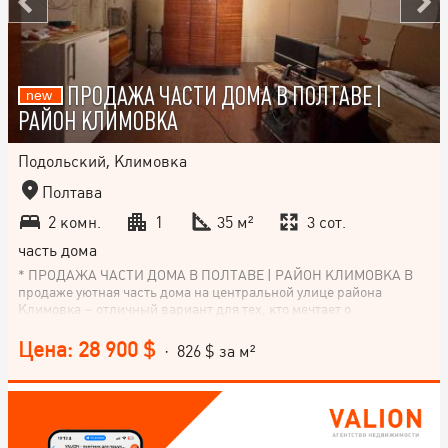
ПРОДАЖА ЧАСТИ ДОМА В ПОЛТАВЕ |
РАЙОН КЛИМОВКА
Подольский, Климовка
Полтава
2 комн.
1
35 м²
3 сот.
часть дома
* ПРОДАЖА ЧАСТИ ДОМА В ПОЛТАВЕ | РАЙОН КЛИМОВКА В
продаже уютная часть дома на центральной улице района
Климовка – отличный вариант для тех, кто мечтает о
собственном уголке рядом с природой, но в черте города. -
Основные преимущества: - Общая площадь дома - 35 м². -
Цена: 28 900 $
· 826 $ за м²
отдельный огород - молодой плодовый сад - До реки Ворскла –
всего 50 метров - До Южного вокзала – около 10 минут пешком *
Коммуникации и территория: -есть возможность подвода воды и
канализации к дому -собственная скважина с чистой водой -во
дворе 2 собственных сарая -по улице проведен оптический
интернет Удачное соединение городского расположения,