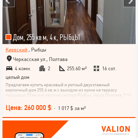
Дом, 255 кв м, 4 к, РЬІбцЬІ
Киевский
, Рыбцы
Черкасская ул., Полтава
4 комн.
2
255.60 м²
16 сот.
целый дом
Предлагаем купить красивый и уютный двухэтажный
кирпичный дом 255.6 кв.м с выходом из кухни на террасу
площадью 27 кв.м в частном секторе Рыбцы, город Полтава. * 16
соток с отдельно стоящим гаражом. * Фундамент 2 м. * 3
спальные комнаты, кухню-студию, 2 санузла с ванной на первом
Цена: 260 000 $
· 1 017 $ за м²
и с проектом душевой кабины на втором этаже. * Отопление
индивидуальное Национальное агентство недвижимости
VALION (Полтава, Львов, Ужгород, Киев, Харьков и еще 5
городов Украины) предлагает сервис покупки недвижимости. *
on-line обзор рынка недвижимости создает понимание рынка
всего за 20-40 минут; * рекомендации эксперта, как правильно