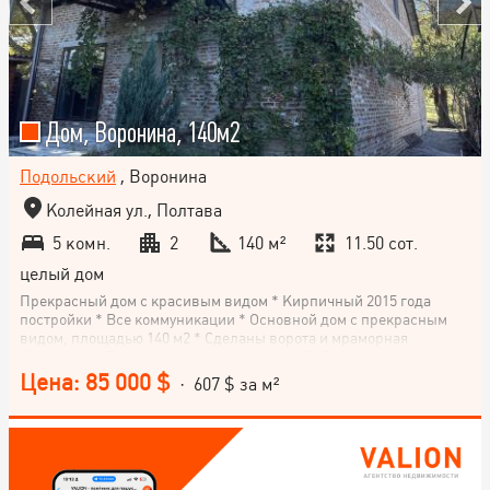
Дом, Воронина, 140м2
Подольский
, Воронина
Колейная ул., Полтава
5 комн.
2
140 м²
11.50 сот.
целый дом
Прекрасный дом с красивым видом * Кирпичный 2015 года
постройки * Все коммуникации * Основной дом с прекрасным
видом, площадью 140 м2 * Сделаны ворота и мраморная
брусчатка. * Также есть два помещения 60 кВ.м, все
коммуникации подведены. * Парковка на территории на четыре
Цена: 85 000 $
· 607 $ за м²
машины. * Есть отдельно оборудованная котельная площадью 10
кВ.м, она работает на все здания. * Земельный участок 11,5 соток
с выходом на гору, единственный участок на воронина,
смотрящий на гору * Водоотводы, канализация сделаны
отдельно на дома * Очень интересный объект, как для жизни так
и для коммерческих целей * великолепный сад с вековыми