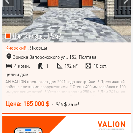
Дом, Яковцы, 192м2
Киевский
, Яковцы
Войска Запорожского ул., 153, Полтава
4 комн.
1
192 м²
10 сот.
целый дом
АН VALION предлагает дом 2021 года постройки. * Престижный
район с элитными сооружениями. * Стены 400 мм газоблок и 100
мм утепление ватой. * Утепление кровли 250 мм. * Дом 241 м. кв.
+ Терраса. * Дом построен по дизайну проекта Национальное
агентство недвижимости VALION (Полтава, Львов, Ужгород,
Цена: 185 000 $
· 964 $ за м²
Киев, Харьков и еще 5 городов Украины) предлагает сервис
покупки недвижимости. * on-line обзор рынка недвижимости
создает понимание рынка всего за 20-40 минут; * рекомендации
эксперта, как правильно действовать при текущих условиях; *
помощь в принятии решений; * обеспечение легальности
сделки.