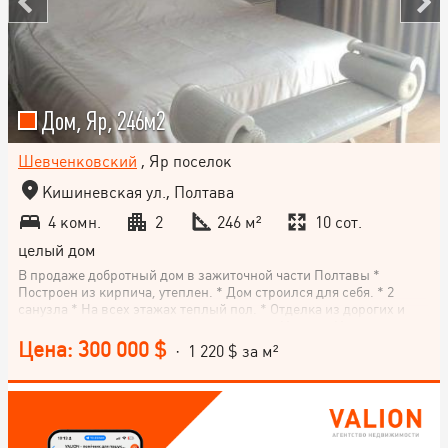
Дом, Яр, 246м2
Шевченковский
, Яр поселок
Кишиневская ул., Полтава
4 комн.
2
246 м²
10 сот.
целый дом
В продаже добротный дом в зажиточной части Полтавы *
Построен из кирпича, утеплен. * Дом строился для себя. * 2
санузла * На всех этажах теплый пол. * Отделка из дорогих и
качественных материалов производства Италии, Испании,
Бельгии, Франции. * Отопление регулируется автоматически по
Цена: 300 000 $
· 1 220 $ за м²
принципу климат-контроля. Вы можете задать нужные Вам
параметры. В этом есть значительная экономия. * Дом продается
с мебелью и бытовой техникой. Национальное агентство
недвижимости VALION (Полтава, Львов, Ужгород, Киев, Харьков
и еще 5 городов Украины) предлагает сервис покупки
недвижимости: - обеспечение легальности сделки; -