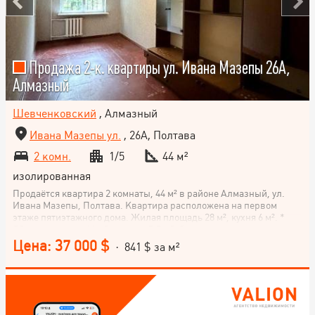
Продажа 2-к. квартиры ул. Ивана Мазепы 26А,
Алмазный
Шевченковский
, Алмазный
Ивана Мазепы ул.
, 26А, Полтава
2 комн.
1/5
44 м²
изолированная
Продаётся квартира 2 комнаты, 44 м² в районе Алмазный, ул.
Ивана Мазепы, Полтава. Квартира расположена на первом
этаже пятиэтажного дома. Жилая площадь 28 м², кухня 6 м². *
Общая площадь 44 м2, кухня – 5,5 м2, 2 просторные отдельные
комнаты. * 1/5 этаж панельного дома, не угловая, двухсторонняя.
Цена: 37 000 $
· 841 $ за м²
* Квартира в жилом состоянии, сантехника поменяна. * Хорошая
локация, рядом вся инфраструктура, до остановки 100 м, через
дорогу большая парковая зона. * Документы проверены и готовы
к продаже. Приглашаем к просмотру и покупке!