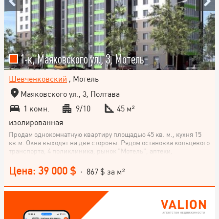
1-к, Маяковского ул., 3, Мотель
Шевченковский
, Мотель
Маяковского ул., 3, Полтава
1 комн.
9/10
45 м²
изолированная
Продам однокомнатную квартиру площадью 45 кв. м., кухня 15
кв.м. Окна выходят на две стороны. Рядом остановка кольцевого
транспорта, 4 поликлиника, рынок "Мотель", аптеки,
супермаркеты, школа, садик.
Цена: 39 000 $
· 867 $ за м²