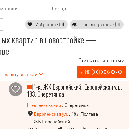
омпании
Город
е
Избранное (0)
Просмотренные (0)
ных квартир в новостройке —
аве
Связаться с нами
+380 (XX) XXX-XX-XX
:
по актуальности
1-к, ЖК Европейский, Европейская ул.,
183, Очеретянка
Шевченковский
, Очеретянка
Европейская ул.
, 183, Полтава
ЖК Европейский