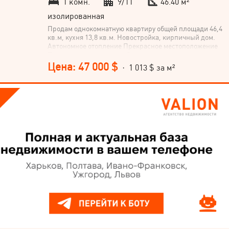
1 комн.
9/11
46.40 м²
изолированная
Продам однокомнатную квартиру общей площади 46,4
кв.м, кухня 13,8 кв.м. Новостройка, кирпичный дом.
Автономное отопление Прекрасное местоположение
Переуступление прав собственности
Цена: 47 000 $
· 1 013 $ за м²