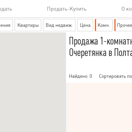
одать
Продать-Купить
О к
ения
Квартиры
Вид недвиж.
Цена
Комн.
Проче
Продажа 1-комнат
Очеретянка в Полт
Найдено:
0
Сортировать по