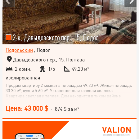
2-к, Давыдовского пер., 15, Подол
Подольский
, Подол
Давыдовского пер., 15, Полтава
2 комн.
1/5
49.20 м²
изолированная
Продам квартиру 2 комнаты площадью 49.20 м². Жилая площадь
30.30 м², кухня 5.60 м². Установленная газовая колонка.
Квартира светлая и теплая. Дом находится в тихом районе
Подола, в переулке Давыдовского. Рядом все необходимое для
комфортной жизни: детский сад, школа, магазины и остановка
Цена: 43 000 $
· 874 $ за м²
общественного транспорта. До центра Полтавы около 7 минут на
автомобиле, до реки Ворскла около 20 минут пешком. !
Документы готовы к продаже.