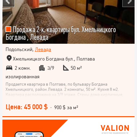
Продажа 2-к. квартиры бул. Хмельницкого
Богдана , Левада
Подольский,
Левада
Хмельницкого Богдана бул., Полтава
2 комн.
3/9
50 м²
изолированная
Продается квартира в Полтаве, по бульвару Богдана
Хмельницкого, район Левада. 2 комнаты, 50 м². Кухня 8 м2.
Квартира расположена на 3/9 этаже. Стены дома кирпичные,
благодаря чему квартира хорошо сохраняет тепло зимой и имеет
приятный микроклимат летом. Квартира находится в жилом
Цена: 45 000 $
· 900 $ за м²
состоянии — можно заселиться и проживать, а со временем
произвести ремонт в соответствии со своими пожеланиями. Дом
подойдет как для личного проживания, так и для последующей
сдачи в аренду. Комфортный средний этаж удобен для семей с
детьми и людей старшего возраста. Хороший вариант для тех,
кто ищет квартиру в кирпичном доме и желает обустроить жилье