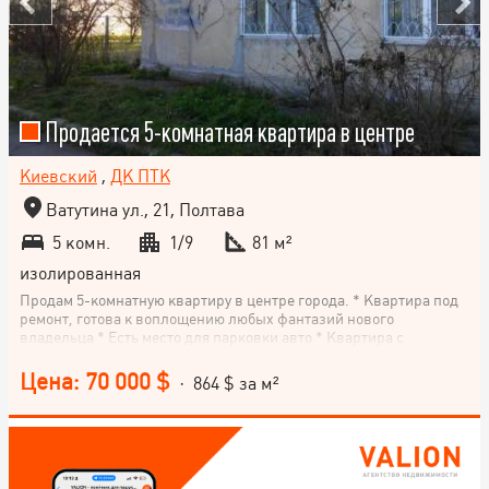
Продается 5-комнатная квартира в центре
Киевский
,
ДК ПТК
Ватутина ул., 21, Полтава
5 комн.
1/9
81 м²
изолированная
Продам 5-комнатную квартиру в центре города. * Квартира под
ремонт, готова к воплощению любых фантазий нового
владельца * Есть место для парковки авто * Квартира с
подвальным помещением * Хорошая инфраструктура
Цена: 70 000 $
· 864 $ за м²