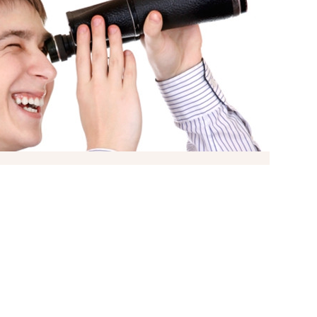
Язык
ями
И ЗАДАЧИ «ПРОДАТЬ» И
ОЖНЫМИ?
НЕ ТОЛЬКО РЕШАТ ИХ, НО И ПРОВЕДУТ ОБЕ
Ь.
рачные предсказуемые бюджеты,
ние обеих сделок и максимальный комфорт