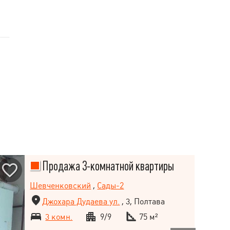
Продажа 3-комнатной квартиры
Шевченковский
,
Сады-2
Джохара Дудаева ул.
, 3, Полтава
3 комн.
9/9
75 м²