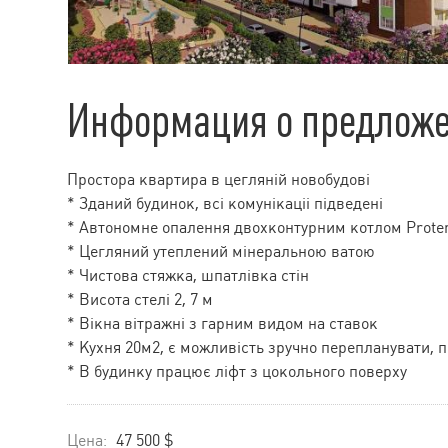
Информация о предлож
Простора квартира в цегляній новобудові
* Зданий будинок, всі комунікаціі підведені
* Автономне опалення двохконтурним котлом Prote
* Цегляний утеплений мінеральною ватою
* Чистова стяжка, шпатлівка стін
* Висота стелі 2, 7 м
* Вікна вітражні з гарним видом на ставок
* Кухня 20м2, є можливість зручно перепланувати, 
* В будинку працює ліфт з цокольного поверху
Цена:
47 500 $