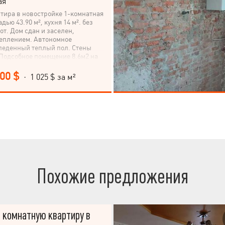
ая
тира в новостройке 1-комнатная
ью 43.90 м², кухня 14 м². без
от. Дом сдан и заселен,
теплением. Автономное
леденный теплый пол. Стены
Подсобное помещение 8.6м2 на
Выгодное месторасположение,
тура в пешей доступности
000 $
· 1 025 $ за м²
Похожие предложения
 комнатную квартиру в