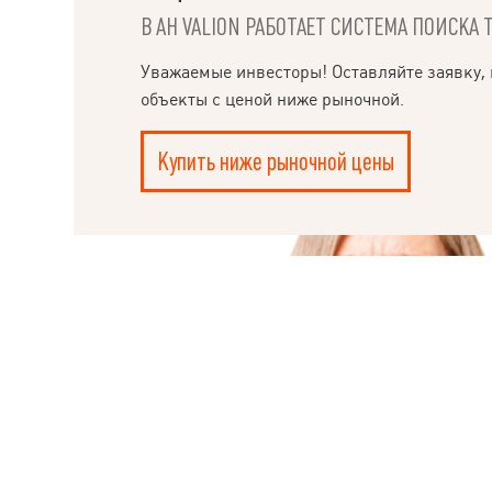
сделки; - реко
В АН VALION РАБОТАЕТ СИСТЕМА ПОИСКА 
правильно дейс
помощь в приня
рынка недвижи
НАПИСАТЬ
Уважаемые инвесторы! Оставляйте заявку, 
всего за 20-40 
РУКОВОДИТЕЛЮ
объекты с ценой ниже рыночной.
Купить ниже рыночной цены
Ple