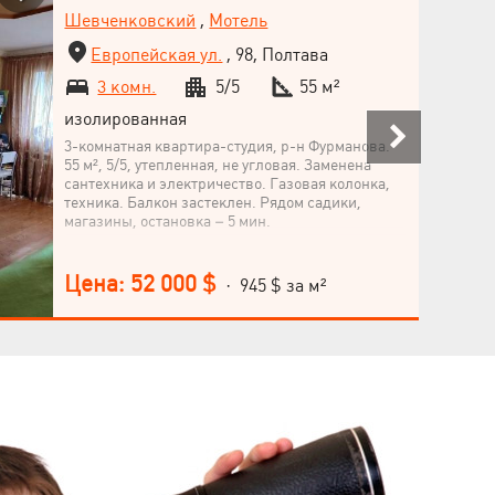
Шевченковский
,
Мотель
Европейская ул.
, 98, Полтава
3 комн.
5/5
55 м²
изолированная
3-комнатная квартира-студия, р-н Фурманова.
55 м², 5/5, утепленная, не угловая. Заменена
сантехника и электричество. Газовая колонка,
техника. Балкон застеклен. Рядом садики,
магазины, остановка – 5 мин.
Цена: 52 000 $
· 945 $ за м²