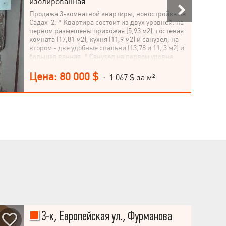
изолированная
Продажа 3-комнатной квартиры, новостройка на
Садах-2. * Квартира состоит из двух уровней: на
первом размещены прихожая (5,93 м2), гостевая
комната (17,81 м2), кухня (11,9 м2) и санузел, на
втором - две удобные спальни (13,78 и 11, 3 м2) и
большая ванная. * Санузел на первом уровне
можно дооборудовать душевой кабинкой. *
Общая площадь: 75,41 метра. * Квартира на
Цена: 80 000 $
· 1 067 $ за м²
девятом и десятом этажах уже сданного дома
(сдан в 2023 г.), все документы оформлены. * В
доме уже подключены газ, электричество, вода
и канализация, есть счетчики. *
Индивидуальное газовое отопление – котел уже
установлен. На территории дома есть
видеонаблюдение. * Дом кирпичный с хорошей
энергоэффективностью. * Окна выходят во
двор, с балкона есть вид также и на пруды. * К
квартире дополнительно идет собственный
амбар в подвале, также с документами.
*Возможный торг
3-к, Европейская ул., Фурманова