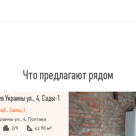
Что предлагают рядом
ев Украины ул., 4, Сады-1
кий
,
Сады-1
раины ул., 4, Полтава
2/9
43.90 м²