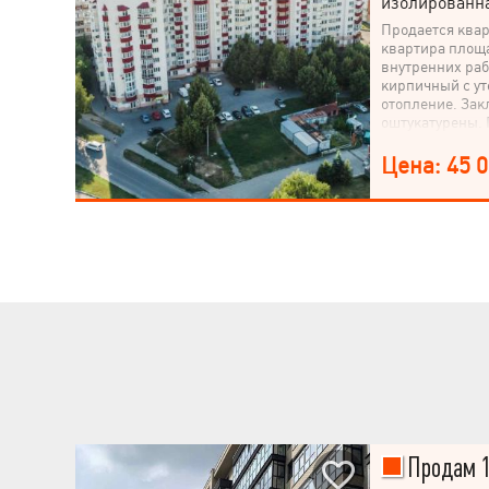
изолированн
Продается квар
квартира площад
внутренних раб
кирпичный с у
отопление. Зак
оштукатурены. 
первом этаже 
вся инфраструк
Цена: 45 
Продам 1