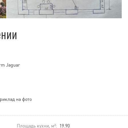
ении
rm Jaguar
приклад на фото
Площадь кухни, м²:
19.90