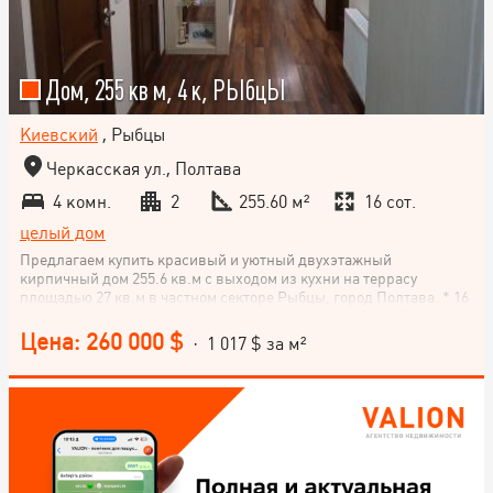
Дом, 255 кв м, 4 к, РЬІбцЬІ
Киевский
, Рыбцы
Черкасская ул., Полтава
4 комн.
2
255.60 м²
16 сот.
целый дом
Предлагаем купить красивый и уютный двухэтажный
кирпичный дом 255.6 кв.м с выходом из кухни на террасу
площадью 27 кв.м в частном секторе Рыбцы, город Полтава. * 16
соток с отдельно стоящим гаражом. * Фундамент 2 м. * 3
спальные комнаты, кухню-студию, 2 санузла с ванной на первом
Цена: 260 000 $
· 1 017 $ за м²
и с проектом душевой кабины на втором этаже. * Отопление
индивидуальное Национальное агентство недвижимости
VALION (Полтава, Львов, Ужгород, Киев, Харьков и еще 5
городов Украины) предлагает сервис покупки недвижимости. *
on-line обзор рынка недвижимости создает понимание рынка
всего за 20-40 минут; * рекомендации эксперта, как правильно
действовать при текущих условиях; * помощь в принятии
решений; * обеспечение легальности сделки.