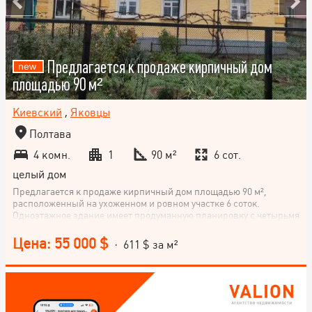
Предлагается к продаже кирпичный дом
площадью 90 м²
Киевский
,
Яковцы
Полтава
4 комн.
1
90 м²
6 сот.
целый дом
Предлагается к продаже кирпичный дом площадью 90 м²,
расположенный на ухоженном и ровном участке 6 соток.
Одноэтажное здание имеет продуманную планировку с четырьмя
отдельными комнатами, что позволяет комфортно организовать
место для семьи или совместить проживание с рабочей зоной. В
Цена: 55 000 $
· 611 $ за м²
доме выполнен косметический ремонт, позволяющий сразу
заехать и проживать, или адаптировать дом под собственные
предпочтения без значительных вложений. Все необходимые
коммуникации подключены и работают исправно, что делает дом
полностью готовым к использованию. Кирпичные стены
обеспечивают тепло, надежность и долговечность, а просторные