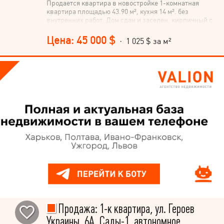
Продается квартира в новостройке 1-комнатная
квартира площадью 43.90 м², кухня 14 м². без
внутренних работ. Дом сдан и заселен, кирпичный с
утеплением. Автономное отопление. Закледенный
теплый пол. Стены оштукатурены. Подсобное
Цена: 45 000 $
· 1 025 $ за м²
помещение 8.6м2 на первом этаже Выгодное
месторасположение, вся инфраструктура в пешей
доступности
Продажа: 1-к квартира, ул. Героев
Украины, 6А, Сады-1, автономное