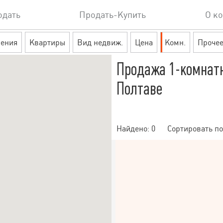
одать
Продать-Купить
О к
ения
Квартиры
Вид недвиж.
Цена
Комн.
Проче
Продажа 1-комнатн
Полтаве
Найдено:
0
Сортировать по