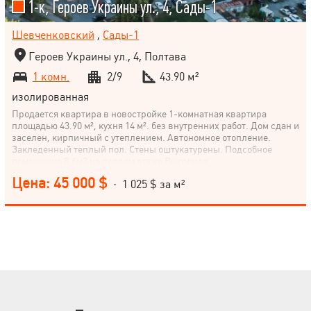
1-к, Героев Украины ул., 4, Сады-1
Шевченковский
,
Сады-1
Героев Украины ул., 4, Полтава
1 комн.
2/9
43.90 м²
изолированная
Продается квартира в новостройке 1-комнатная квартира
площадью 43.90 м², кухня 14 м². без внутренних работ. Дом сдан и
заселен, кирпичный с утеплением. Автономное отопление.
Закледенный теплый пол. Стены оштукатурены. Подсобное
помещение 8.6м2 на первом этаже Выгодное
месторасположение, вся инфраструктура в пешей доступности
Цена: 45 000 $
· 1 025 $ за м²