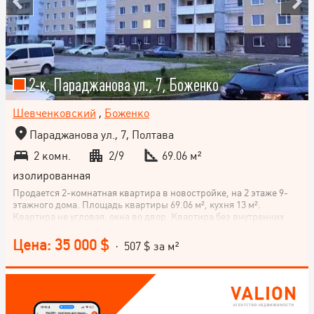
2-к, Параджанова ул., 7, Боженко
Шевченковский
,
Боженко
Параджанова ул., 7, Полтава
2 комн.
2/9
69.06 м²
изолированная
Продается 2-комнатная квартира в новостройке, на 2 этаже 9-
этажного дома. Площадь квартиры 69.06 м², кухня 13 м².
Квартира не угловая, окна во двор. Квартира без внутренних
работ. Сдача дома летом 2026 г. Рядом супермаркеты, аптеки,
рынки, магазины, банк, банкоматы, терминалы, отделения
Цена: 35 000 $
· 507 $ за м²
почты, детские площадки, школа, ПтУ, садик, остановка, А3С,
Мрео, вся инфраструктура! Не упускайте возможности
приобрести жилье своей мечты! Позвоните по телефону и
узнайте дополнительную информацию.