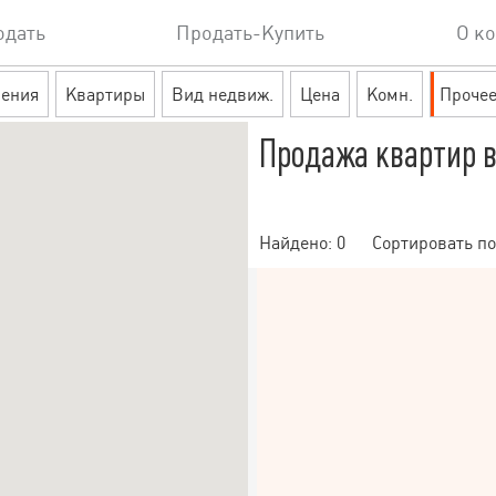
одать
Продать-Купить
О к
ения
Квартиры
Вид недвиж.
Цена
Комн.
Проче
Продажа квартир в
Найдено:
0
Сортировать по