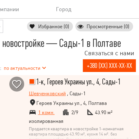
омпании
Город
е
Избранное (0)
Просмотренные (0)
 новостройке — Сады-1 в Полтаве
Связаться с нами
+380 (XX) XXX-XX-XX
:
по актуальности
1-к, Героев Украины ул., 4, Сады-1
Шевченковский
, Сады-1
Героев Украины ул., 4, Полтава
1 комн.
2/9
43.90 м²
изолированная
Продается квартира в новостройке 1-комнатная
квартира площадью 43.90 м², кухня 14 м². без