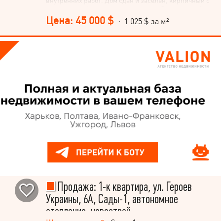
внутренних работ. Дом сдан и заселен, кирпичный с
утеплением. Автономное отопление. Закледенный
теплый пол. Стены оштукатурены. Подсобное
Цена: 45 000 $
· 1 025 $ за м²
помещение 8.6м2 на первом этаже Выгодное
месторасположение, вся инфраструктура в пешей
доступности
Продажа: 1-к квартира, ул. Героев
Украины, 6А, Сады-1, автономное
отопление, новострой