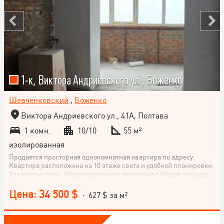
1-к, Виктора Андриевского ул., Боженко
Шевченковский
,
Боженко
Виктора Андриевского ул., 41А, Полтава
1 комн.
10/10
55 м²
изолированная
Продается просторная однокомнатная квартира по адресу:
Квартира расположена на 10 этаже света и удобной планировки.
Характеристики: •Индивидуальное отопление • Общая площадь
– 55 м2 + Кухня –17м2 + Комната – 25 м2 + Санузел – 5 м2 • Две
лоджии Квартира имеет большую кухню и просторную комнату,
Цена: 34 500 $
· 627 $ за м²
что позволяет комфортно зонировать пространство. Две лоджии
добавляют дополнительное место для отдыха или хранения.
Удобное расположение дома: рядом магазины, остановки