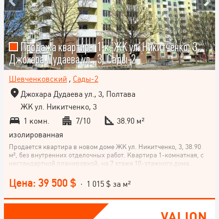
Продажа квартиры 1-к, ЖК ул. Никитченко, 3,
Джохара Дудаева ул., 3, Сады-2
Шевченковский
,
Сады-2
Джохара Дудаева ул., 3, Полтава
ЖК ул. Никитченко, 3
1 комн.
7/10
38.90 м²
изолированная
Продается квартира в новом доме ЖК ул. Никитченко, 3, 38.90
м², без внутренних отделочных работ. Квартира 1-комнатная, с
нестандартной планировкой, на 7 этаже 10-этажного дома.
Жилая площадь 19.30 м², кухня 9.90 м². Расположен в
комфортном районе Сады-2, Полтава. Не упустите шанс купить
Цена: 39 500 $
· 1 015 $ за м²
эту квартиру в новостройке! Позвоните сейчас и узнайте больше!