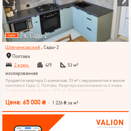
2-к, Сады-2
Шевченковский
, Сады-2
Полтава
2 комн.
4/9
53 м²
изолированная
Продается квартира 2-комнатная, 53 м² с евроремонтом в жилом
комплексе Сады-2, Полтава. Квартира расположена на 4 этаже
9-этажного дома. Кухня – 8.50 м². Произведен ремонт с
использованием высококачественных материалов, вся
сантехника Grohe, трубы заменены на металлопластиковые,
Цена: 65 000 ₴
· 1 226 ₴ за м²
электритрика вся новая. В зале остается натянуть потолок и
поклеять обои по Вашему выбору. Балкон большой (6,5м) без
ремонта. Квартира утеплена, солнечная сторона, окна выходят
во двор. Хороший спальный район, рядом детская поликлиника,
школа и детский сад. В собственности более 3-х лет.