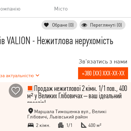
компанію
Місто
Обране (0)
Переглянуті (0)
в VALION - Нежитлова нерухомість
Зв'язатись з нами
+380 (XX) XXX-XX-XX
за актуальністю
Продаж нежитлової 2 кімн. 1/1 пов., 400
м² у Великих Глібовичах – ваш ідеальний
простір!
Маршала Тимошенка вул., Великі
Глібовичі, Львівський район
2 кімн.
1/1
400 м²