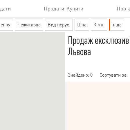
дати
Продати-Купити
Про 
шення
Нежитлова
Вид нерух.
Ціна
Кімн.
Інше
Продаж ексклюзиві
Львова
Знайдено:
0
Сортувати за: