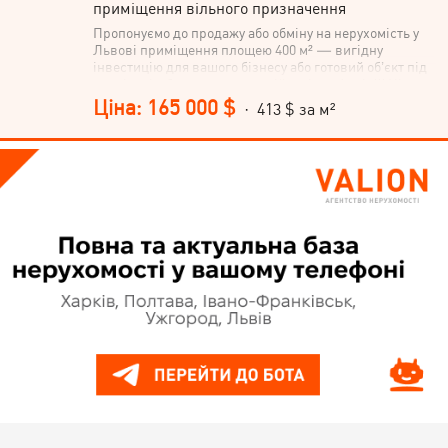
приміщення вільного призначення
Пропонуємо до продажу або обміну на нерухомість у
Львові приміщення площею 400 м² — вигідну
інвестицію для вашого бізнесу або готовий об’єкт під
реалізацію будь-якої комерційної ідеї. Акція!!! Ціна
актуальна тільки до кінця серпня 2026 року Локація
Ціна: 165 000 $
· 413 $ за м²
справді унікальна: приміщення розташоване серед
мальовничих краєвидів, у тихому та водночас
перспективному місці біля лісу в с. Великі Глібовичі.
Це простір, який поєднує комфорт, приватність і
потенціал для розвитку, що сьогодні особливо
цінується покупцями. Об’єкт універсальний і
підходить для різних видів діяльності — від
виробництва та складу до сервісного чи іншого
комерційного використання. Продумане оснащення
забезпечує автономність і зручність у щоденній
роботі: біосептик, парове опалення, незалежне від
електроенергії, котел на дровах, свердловина,
проведена вода та відеоспостереження. Територія
огороджена, що додає безпеки та контролю. Такі
об’єкти з’являються на ринку нечасто, а поєднання
площі, автономності та вигідної локації робить цю
пропозицію особливо привабливою. Якщо ви шукаєте
приміщення з реальним потенціалом і хочете
встигнути придбати перспективний об’єкт на вигідних
умовах — не відкладайте рішення. Відповімо на всі