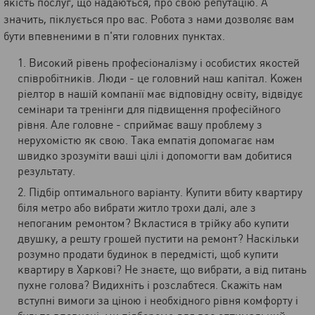
якість послуг, що надаються, про свою репутацію. А
значить, піклується про вас. Робота з нами дозволяє вам
бути впевненими в п'яти головних пунктах.
Високий рівень професіоналізму і особистих якостей
співробітників. Люди - це головний наш капітал. Кожен
ріелтор в нашій компанії має відповідну освіту, відвідує
семінари та тренінги для підвищення професійного
рівня. Але головне - сприймає вашу проблему з
нерухомістю як свою. Така емпатія допомагає нам
швидко зрозуміти ваші цілі і допомогти вам добитися
результату.
Підбір оптимального варіанту. Купити вбиту квартиру
біля метро або вибрати житло трохи далі, але з
непоганим ремонтом? Вкластися в трійку або купити
двушку, а решту грошей пустити на ремонт? Наскільки
розумно продати будинок в передмісті, щоб купити
квартиру в Харкові? Не знаєте, що вибрати, а від питань
пухне голова? Видихніть і розслабтеся. Скажіть нам
вступні вимоги за ціною і необхідного рівня комфорту і