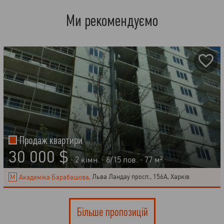
Ми рекомендуємо
Продаж квартири
30 000 $
· 2 кімн. ·
6
/
15
пов. · 77 м²
Академіка Барабашова,
Льва Ландау просп., 156А, Харків
Більше пропозицій