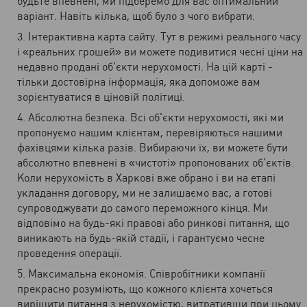
будьте впевнені, ми підберемо для вас оптимальний
варіант. Навіть кілька, щоб було з чого вибрати.
Інтерактивна карта сайту. Тут в режимі реального часу
і «реальних грошей» ви можете подивитися чесні ціни на
недавно продані об'єкти нерухомості. На цій карті -
тільки достовірна інформація, яка допоможе вам
зорієнтуватися в ціновій політиці.
Абсолютна безпека. Всі об'єкти нерухомості, які ми
пропонуємо нашим клієнтам, перевіряються нашими
фахівцями кілька разів. Вибираючи їх, ви можете бути
абсолютно впевнені в «чистоті» пропонованих об'єктів.
Коли нерухомість в Харкові вже обрано і ви на етапі
укладання договору, ми не залишаємо вас, а готові
супроводжувати до самого переможного кінця. Ми
відповімо на будь-які правові або ринкові питання, що
виникають на будь-якій стадії, і гарантуємо чесне
проведення операції.
Максимальна економія. Співробітники компанії
прекрасно розуміють, що кожного клієнта хочеться
вирішити питання з нерухомістю, витративши при цьому