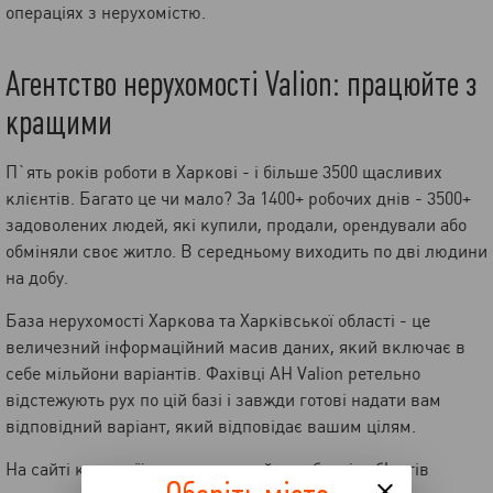
операціях з нерухомістю.
Агентство нерухомості Valion: працюйте з
кращими
П`ять років роботи в Харкові - і більше 3500 щасливих
клієнтів. Багато це чи мало? За 1400+ робочих днів - 3500+
задоволених людей, які купили, продали, орендували або
обміняли своє житло. В середньому виходить по дві людини
на добу.
База нерухомості Харкова та Харківської області - це
величезний інформаційний масив даних, який включає в
себе мільйони варіантів. Фахівці АН Valion ретельно
відстежують рух по цій базі і завжди готові надати вам
відповідний варіант, який відповідає вашим цілям.
На сайті компанії ви завжди знайдете безліч об'єктів