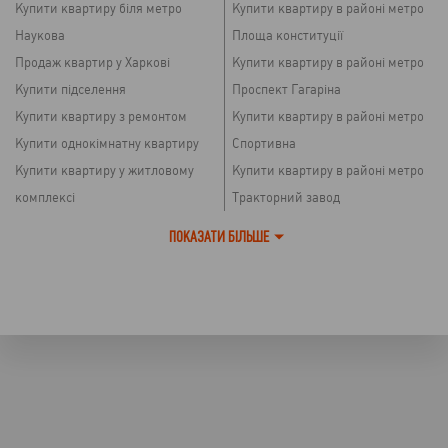
Купити квартиру біля метро
Купити квартиру в районі метро
Наукова
Площа конституції
Продаж квартир у Харкові
Купити квартиру в районі метро
Купити підселення
Проспект Гагаріна
Купити квартиру з ремонтом
Купити квартиру в районі метро
Купити однокімнатну квартиру
Спортивна
Купити квартиру у житловому
Купити квартиру в районі метро
комплексі
Тракторний завод
Купити квартиру без ремонту
Купити квартиру в районі метро
ПОКАЗАТИ БІЛЬШЕ
Купити квартиру на першому
Холодна гора
поверсі
Купити квартиру в районі метро
Купити квартиру недорого
Центральний ринок
Купити трикімнатну квартиру
Купити квартиру в районі метро
Купити новобудову у Харкові
Південний вокзал
Купити квартиру на Павловому
Купити квартиру просп.
Полі
Перемоги
Купити квартиру на Павлівці
Купити квартиру на просп. Науки