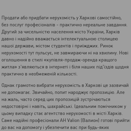
Продати або придбати нерухомість у Харкові самостійно,
без послуг професіоналів - практично нереальне завдання.
Другий за чисельністю населення місто України, Харків
давно і надійно вважається інтелектуальною столицею
нашої держави, містом студентів і приїжджих. Ринок
нерухомості тут пульсує, не завмираючи ні на хвилину. Нові
оголошення в стилі «купівля-продаж-оренда кращого
житла» з'являються в інтернеті і біля наших під'їздів щодня
практично в необмеженій кількості.
Однак грамотно вибрати нерухомість в Харкові це зазвичай
не допомагає. Звичайно, попит народжує пропозицію. Але
на жаль, часто серед цих пропозицій зустрічаються
недостовірні і навіть, шахрайські. Ідеальним помічником у
цьому випадку стає агентство нерухомості в місті Харків.
Саме надійні професіонали АН Valion (Валион) готові прийти
до вас на допомогу і убезпечити вас при будь-яких