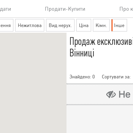
дати
Продати-Купити
Про 
шення
Нежитлова
Вид нерух.
Ціна
Кімн.
Інше
Продаж ексклюзиві
Вінниці
Знайдено:
0
Сортувати за:
Не