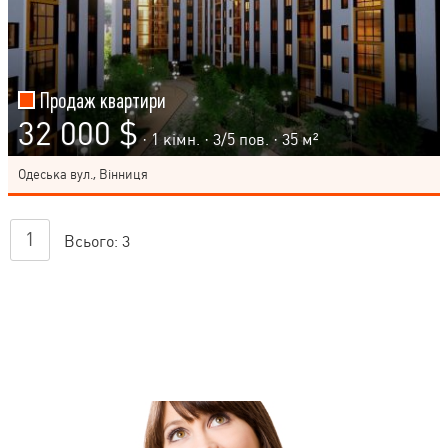
Продаж квартири
32 000 $
· 1 кімн. ·
3
/
5
пов. · 35 м²
Одеська вул., Вінниця
1
Всього:
3