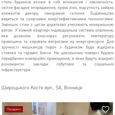
стиль будинків втілює в собі мінімалізм і лаконічність:
світле фасадне опорядження, прямі лінії, відсутність зайвих
елементів декору, панорамне скління. Будівництво
ведеться за сучасними енергоефективними технологіями.
Зовнішні стіни з цегли додатково утеплюють мінеральною
ватою. У кожній квартирі індивідуальна система опалення,
яка дозволяє власноруч регулювати температуру
приміщень та керувати витратами на енергоресурси. Для
зручності мешканців поруч з будинком буде відкрита
стоянка та гаражні бокси. На цокольному поверсі будівлі
передбачені комерційні приміщення, в яких будуть відкриті
різноманітні заклади побутової та соціальної
інфраструктури.
Широцького Костя вул., 5А, Вінниця
Продано