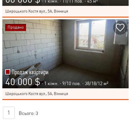
· 1 кімн. ·
11
/
11
пов. · 45 м²
Широцького Костя вул., 5А, Вінниця
Продано
Продаж квартири
40 000 $
· 1 кімн. ·
9
/
10
пов. · 38/18/12 м²
Широцького Костя вул., 5А, Вінниця
1
Всього:
3