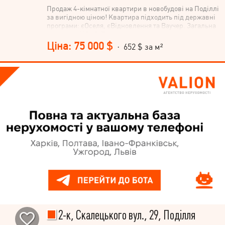
Продаж 4-кімнатної квартири в новобудові на Поділлі
за вигідною ціною! Квартира підходить під державні
програми: єОселя, єВідновлення та Ваучер. Загальна
площа — 115 м². Продумане та зручне планування,
великі вікна забезпечують багато природного світла.
Ціна: 75 000 $
· 652 $ за м²
Встановлено автономне опалення, що дозволяє
самостійно контролювати витрати на тепло. Будинок
уже введений в експлуатацію, квартира має всі
необхідні документи. Поруч розташований парк для
прогулянок, занять спортом та відпочинку. У пішій
доступності магазини, навчальні заклади, дитячі
садки, кафе та інша необхідна інфраструктура.
Телефонуйте для отримання додаткової інформації та
організації перегляду!
2-к, Скалецького вул., 29, Поділля