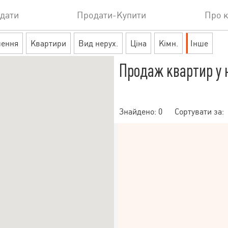
дати
Продати-Купити
Про 
шення
Квартири
Вид нерух.
Ціна
Кімн.
Інше
Продаж квартир у 
Знайдено:
0
Сортувати за: