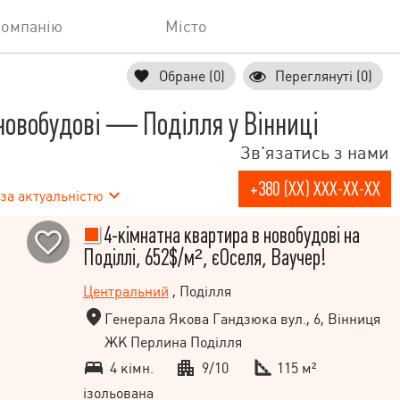
компанію
Місто
Обране (0)
Переглянуті (0)
новобудові — Поділля у Вінниці
Зв'язатись з нами
+380 (XX) XXX-XX-XX
за актуальністю
4-кімнатна квартира в новобудові на
Поділлі, 652$/м², єОселя, Ваучер!
Центральний
, Поділля
Генерала Якова Гандзюка вул., 6, Вінниця
ЖК Перлина Поділля
4 кімн.
9/10
115 м²
ізольована