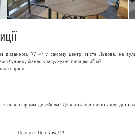
иції
м дизайном, 77 м² у самому центрі міста Львова, на вул
рсі будинку бізнес класу, кухня площею 35 м².
лька парків:
о з неповторним дизайном! Дзвоніть або пишіть для деталь
Поверх:
Пентхаус/13