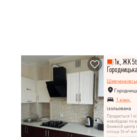
1к, ЖК 5t
Городницька
Шевченківсь
Городниць
1 кімн.
ізольована
Продається 1 к
новобудові по 
ближній центр м
площа 36 м² жит
цегли, панорам