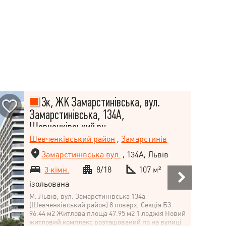
3к, ЖК Замарстинівська, вул.
Замарстинівська, 134А,
Шевченківський рн
Шевченківський район
,
Замарстинів
Замарстинівська вул.
, 134А, Львів
3 кімн.
8/18
107 м²
ізольована
М. Львів, вул. Замарстинівська 134а
(Шевченківський район) 8 поверх, Секція Б3
96.44 м2 Житлова площа 47.95 м2 1 лоджія Новий
житловий комплекс розташований по на вулиці