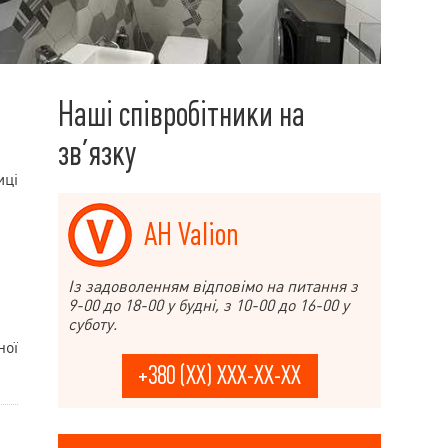
Наші співробітники на
зв’язку
иці
АН Valion
Із задоволенням відповімо на питання з
9-00 до 18-00 у будні, з 10-00 до 16-00 у
суботу.
ної
+380 (XX) XXX-XX-XX