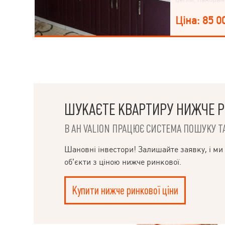
опалення До цен
хвилин. Навкр
Ціна: 85 0
інфрастуктура,
Ідеально підхо
так і під здачу
оплачує 15тис г
ШУКАЄТЕ КВАРТИРУ НИЖЧЕ Р
В АН VALION ПРАЦЮЄ СИСТЕМА ПОШУКУ ТА
Шановні інвестори! Залишайте заявку, і ми
об’єкти з ціною нижче ринкової.
Купити нижче ринкової ціни