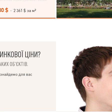
тру міста: віддаленість: до 10-ти
уги дуже розвинена
00 $
· 2 361 $ за м²
 чудова транспортна розв'язка.
дить як для власного проживання
 в оренду (зараз ще живе орендар,
рн в місяць).
ИНКОВОЇ ЦІНИ?
КИХ ОБ’ЄКТІВ.
 знайдемо для вас