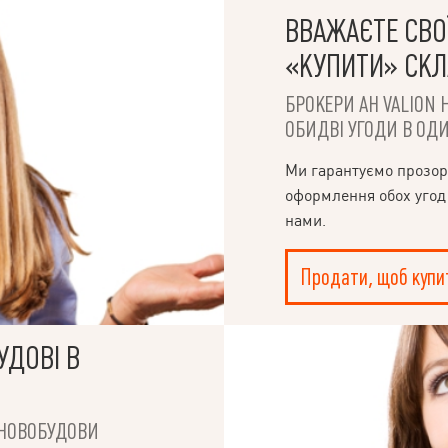
ВВАЖАЄТЕ СВОЇ
«КУПИТИ» СК
БРОКЕРИ АН VALION 
ОБИДВІ УГОДИ В ОДИ
Ми гарантуємо прозор
оформлення обох угод
нами.
Продати, щоб купи
УДОВІ В
І НОВОБУДОВИ