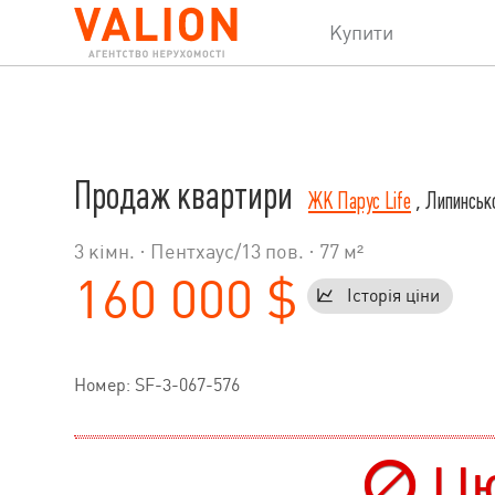
Купити
Продаж квартири
ЖК Парус Life
, Липинсько
3 кімн. ·
Пентхаус
/
13
пов. · 77 м²
160 000 $
Історія ціни
Номер: SF-3-067-576
Цю