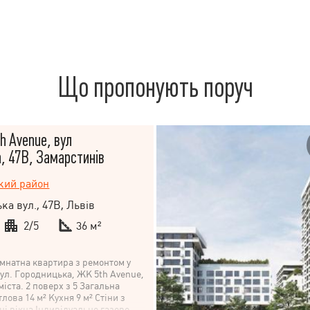
Що пропонують поруч
h Avenue, вул
, 47В, Замарстинів
кий район
ка вул., 47В, Львів
2/5
36 м²
імнатна квартира з ремонтом у
вул. Городницька, ЖК 5th Avenue,
іста. 2 поверх з 5 Загальна
лова 14 м² Кухня 9 м² Стіни з
ні вікна Індивідуальне газове