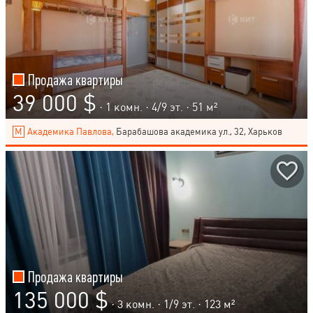
Продажа квартиры
39 000 $
· 1 комн. ·
4
/
9
эт. · 51 м²
Академика Павлова,
Барабашова академика ул., 32, Харьков
Продажа квартиры
135 000 $
· 3 комн. ·
1
/
9
эт. · 123 м²