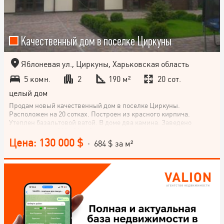
Качественный дом в поселке Циркуны
Яблоневая ул., Циркуны, Харьковская область
5 комн.
2
190 м²
20 сот.
целый дом
Продам новый качественный дом в поселке Циркуны.
Расположен на 20 сотках. Построен из красного кирпича.
Утеплен базальтовой ватой. В доме два камина. Заведено
электричество 380V 20kv Оформлен ночной тариф и тариф на
отопление. Установлен электрокотел Kospel(Польша)18kv 4
Цена: 130 000 $
· 684 $ за м²
кондиционера с рекуперацией воздуха. Теплый пол на первом
этаже. Система "умный дом". Коммунальные расходы в
отопительный период 100$ Во дворе гараж 50 кв.м. Двор
выложен тротуарной плиткой "Мандарин" На участке
зарыбленное озеро. Автоматический Полив газона фирмы
HANTER.Автоматические ворота Alutech.Участок под
видеонаблюдением и огорожен забором. Дом находится под
круглосуточной охраной агентства Охрана и Безопасность.