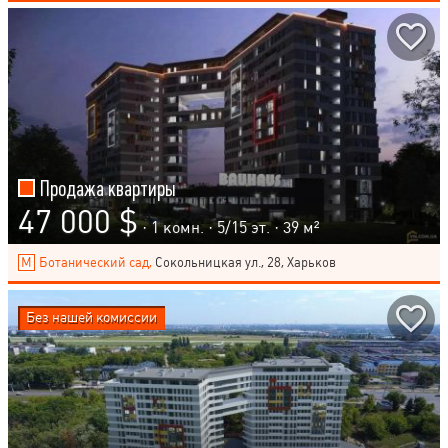
Продажа квартиры
47 000 $
· 1 комн. ·
5
/
15
эт. · 39 м²
Ботанический сад,
Сокольницкая ул., 28, Харьков
Без нашей комиссии