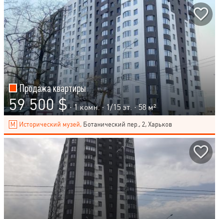
Продажа квартиры
59 500 $
· 1 комн. ·
1
/
15
эт. · 58 м²
Исторический музей,
Ботанический пер., 2, Харьков