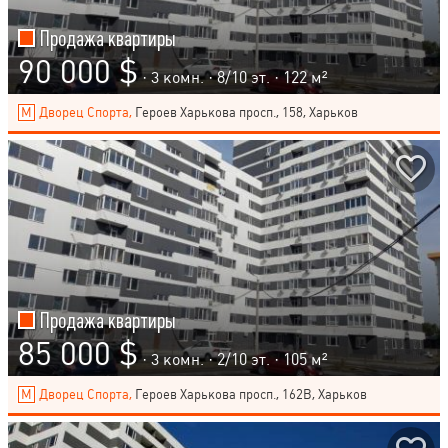
Продажа квартиры
90 000 $
· 3 комн. ·
8
/
10
эт. · 122 м²
Дворец Спорта,
Героев Харькова просп., 158, Харьков
Продажа квартиры
85 000 $
· 3 комн. ·
2
/
10
эт. · 105 м²
Дворец Спорта,
Героев Харькова просп., 162В, Харьков