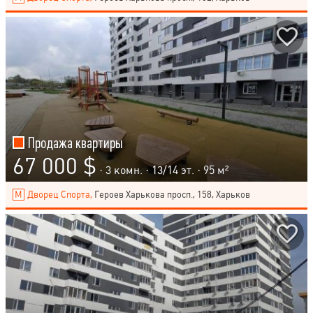
Продажа квартиры
67 000 $
· 3 комн. ·
13
/
14
эт. · 95 м²
Дворец Спорта,
Героев Харькова просп., 158, Харьков