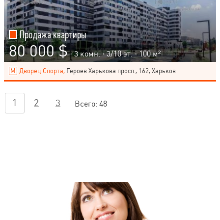
Продажа квартиры
80 000 $
· 3 комн. ·
3
/
10
эт. · 100 м²
Дворец Спорта,
Героев Харькова просп., 162, Харьков
1
2
3
Всего:
48