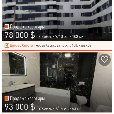
Продажа квартиры
78 000 $
· 3 комн. ·
9
/
10
эт. · 103 м²
Дворец Спорта,
Героев Харькова просп., 158, Харьков
Продажа квартиры
93 000 $
· 2 комн. ·
7
/
14
эт. · 63 м²