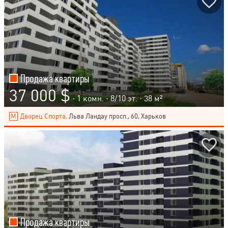
Продажа квартиры
37 000 $
· 1 комн. ·
8
/
10
эт. · 38 м²
Дворец Спорта,
Льва Ландау просп., 60, Харьков
Продажа квартиры