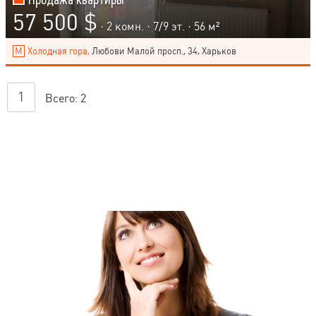
57 500 $
· 2 комн. ·
7
/
9
эт. · 56 м²
Холодная гора,
Любови Малой просп., 34, Харьков
1
Всего:
2