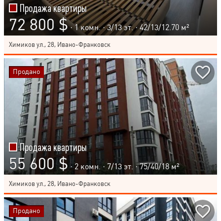
Продажа квартиры
72 800 $
· 1 комн. ·
3
/
13
эт. · 42/13/12.70 м²
Химиков ул., 28, Ивано-Франковск
Продано
Продажа квартиры
55 600 $
· 2 комн. ·
7
/
13
эт. · 75/40/18 м²
Химиков ул., 28, Ивано-Франковск
Продано