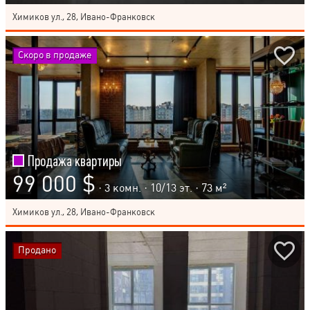
Химиков ул., 28, Ивано-Франковск
Скоро в продаже
Продажа квартиры
99 000 $
· 3 комн. ·
10
/
13
эт. · 73 м²
Химиков ул., 28, Ивано-Франковск
Продано