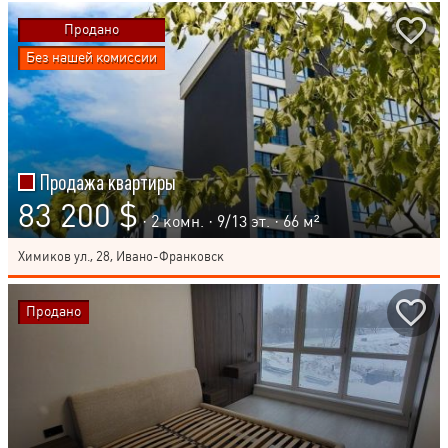
Продано
Без нашей комиссии
Продажа квартиры
83 200 $
· 2 комн. ·
9
/
13
эт. · 66 м²
Химиков ул., 28, Ивано-Франковск
Продано