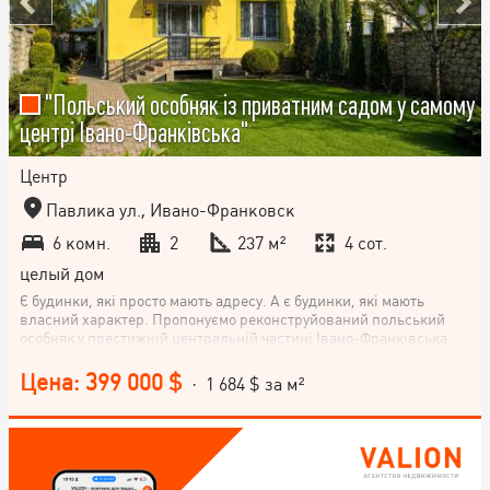
"Польський особняк із приватним садом у самому
центрі Івано-Франківська"
Центр
Павлика ул., Ивано-Франковск
6 комн.
2
237 м²
4 сот.
целый дом
Є будинки, які просто мають адресу. А є будинки, які мають
власний характер. Пропонуємо реконструйований польський
особняк у престижній центральній частині Івано-Франківська.
За кам'яною огорожею на вас чекає доглянута приватна
територія площею 4 сотки із зеленим газоном, декоративними
Цена: 399 000 $
· 1 684 $ за м²
насадженнями, альтанкою та мурованим мангалом. Тут легко
забути, що ви перебуваєте в самому центрі міста. Будинок
площею 237 м² має три рівні та продумане планування: простора
камінна зала з виходом у сад; 5 окремих кімнат; кухня; дві
гардеробні; пральня; котельня; сухий підвал; мансардний
поверх. Будинок збудований із цегли, реконструйований у 2003