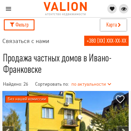
Фильтр
Карта
Связаться с нами
+380 (XX) XXX-XX-XX
Продажа частных домов в Ивано-
Франковске
Найдено:
26
Сортировать по:
по актуальности
Без нашей комиссии