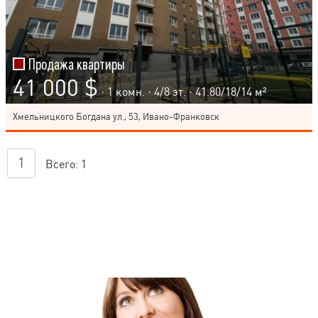
Продажа квартиры
41 000 $
· 1 комн. ·
4
/
8
эт. · 41.80/18/14 м²
Хмельницкого Богдана ул., 53, Ивано-Франковск
1
Всего:
1