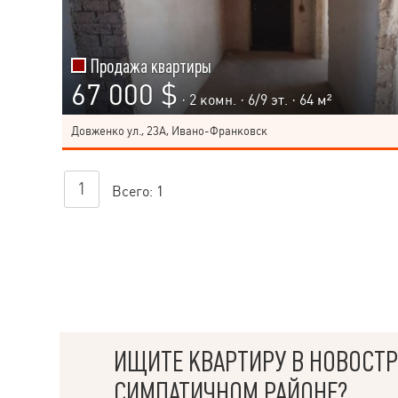
Продажа квартиры
67 000 $
· 2 комн. ·
6
/
9
эт. · 64 м²
Довженко ул., 23А, Ивано-Франковск
1
Всего:
1
ИЩИТЕ КВАРТИРУ В НОВОСТР
СИМПАТИЧНОМ РАЙОНЕ?